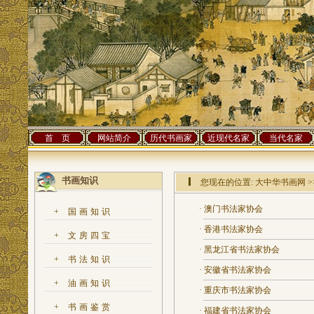
首 页
网站简介
历代书画家
近现代名家
当代名家
书画知识
您现在的位置:
大中华书画网
>
·
澳门书法家协会
+
国画知识
·
香港书法家协会
+
文房四宝
·
黑龙江省书法家协会
+
书法知识
·
安徽省书法家协会
+
油画知识
·
重庆市书法家协会
+
书画鉴赏
·
福建省书法家协会