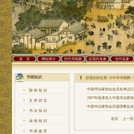
首 页
网站简介
历代书画家
近现代名家
当代名家
书画知识
您现在的位置:
大中华书画网
>
·
中国书法家协会会员名单(总汇
+
国画知识
·
2007年批准加入中国书法家
+
文房四宝
·
中国书法家协会历届理事会名
+
书法知识
首页
上一
+
油画知识
+
书画鉴赏