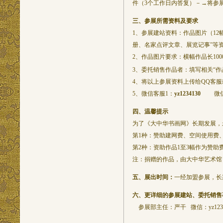
件（3个工作日内答复）－→将参
三、参展所需资料及要求
1、
参展建站资料：作品图片（12
册、名家点评文章、展览记事”等
2、
作品图片要求：横幅作品长100
3、委托销售作品者：填写相关“作
4、
将以上参展资料上传给QQ客
5、微信客服1：
yz1234130
微信
四、温馨提示
为了《大中华书画网》长期发展，
第1种：赞助建网费、空间使用费
第2种：资助作品1至3幅作为赞助
注：捐赠的作品，由大中华艺术馆
五、展出时间：
一经加盟参展，长
六、
更详细的参展建站、委托销售
参展部主任：严干 微信：yz123413