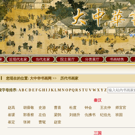
家
近现代名家
当代名家
院士展厅
分类展厅
书画销售
您现在的位置:
大中华书画网
>> 历代书画家
按字母排序:
A
B
C
D
E
F
G
H
I
J
K
L
M
N
O
P
Q
R
S
T
U
V
W
X
Y
Z
秦汉
赵高
胡毋敬
史游
曹喜
杜度
钟会
王次仲
师宜官
崔瑗
郭香察
左伯
梁鹄
刘德升
仇拂书
纪伯允
班固
崔定
张昶
曹髦
赵壹
三国