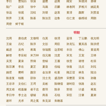
李衍
曹知白
张渥
盛懋
赵雍
顾安
朱德润
唐棣
陆广
赵原
张中
马琬
庄麟
林卷阿
罗稚川
姚廷美
张远
张观
沈铉
刘堪
赵衷
黄溍
颜辉
刘贯道
郭畀
王冕
陈基
陈汝言
边鲁
任仁发
杨维祯
周朗
周密
鲜于枢
明朝
沈周
唐伯虎
文徵明
仇英
徐渭
蓝瑛
丁云鹏
祝允明
王绂
吕纪
陈淳
文彭
周臣
孙克弘
董其昌
陈洪绶
戴进
吴伟
蒋蔼
张瑞图
边景昭
丰坊
傅山
黄道周
解缙
李应桢
米万钟
倪元璐
沈度
宋克
王宠
王铎
吴宽
夏泉
邢侗
曾鲸
王履
徐贲
谢缙
杜琼
陈宗渊
李在
夏芷
夏葵
倪端
张復
沈贞
刘珏
姚绶
樊晖
颜宗
金汝潜
杜堇
顾正谊
林良
陆治
陈道复
钱毂
邵弥
沈士充
盛茂烨
宋懋晋
宋旭
孙隆
王谷详
文伯仁
王谔
吴彬
陈继儒
谢时臣
张路
赵左
周文靖
程嘉燧
崔子忠
蔡羽
陈录
郭诩
计盛
蒋嵩
李日华
李士达
缪辅
商喜
石锐
宋臣
汪肇
夏昶
谢环
尤求
周之冕
朱见深
朱瞻基