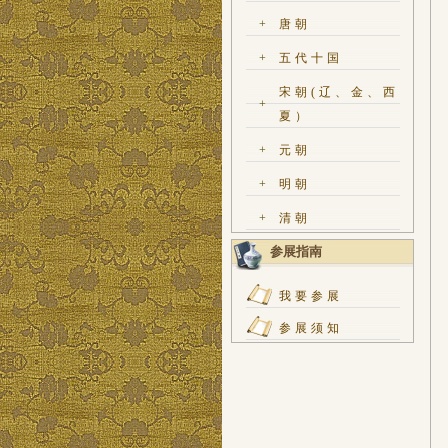
+
唐朝
+
五代十国
宋朝(辽、金、西
+
夏）
+
元朝
+
明朝
+
清朝
参展指南
我要参展
参展须知