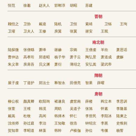
恒范
徐邈
赵夫人
邯郸淳
胡昭
苏建
晋朝
顾恺之
卫协
戴逵
陆机
卫恒
索靖
卫铄
王珣
卫瓘
卫夫人
王修
庾翼
张翼
谢安
王珉
南北朝
陆探微
张僧繇
萧绎
谢赫
宗炳
王僧虔
羊欣
萧思话
曹仲达
高孝珩
郑道昭
杨子华
萧子云
陶弘景
萧道成
虞龢
朱义章
庾肩吾
贝义渊
萧衍
薄绍之
安弘嵩
梁武帝
隋朝
展子虔
丁道护
郑法士
释智永
田僧亮
智果
薛曜
唐朝
柳公权
颜真卿
欧阳询
褚遂良
虞世南
薛稷
阎立本
李思训
张萱
王维
韩滉
周昉
吴道子
张旭
怀素
李隆基
戴嵩
杜牧
高闲
韩择木
怀仁
李世民
李阳冰
陆柬之
沈传师
孙过庭
李治
王知敬
徐浩
钟绍京
李邕
史惟则
贺知章
李昭道
林藻
韩幹
卢棱伽
孙位
韦偃
杨誓