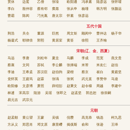
贯休
边鸾
乙僧
张璪
欧阳通
冯承素
陆彦远
张怀瓘
李白
殷仲容
蔡有邻
窦臮
张从申
杨瑾
韩方明
张颜远
曹霸
陈闳
刁光胤
唐太宗
怀素
张彦远
五代十国
荆浩
关仝
董源
巨然
周文矩
顾闳中
曹仲达
杨子华
杨凝式
耶律倍
郭熙
黄居寀
黄筌
徐熙
王齐翰
宋朝(辽、金、西夏）
马远
李唐
刘松年
夏圭
马麟
李成
范宽
燕文贵
蔡襄
文同
苏轼
李公麟
张择端
米芾
米友仁
赵佶
李迪
王希孟
苏汉臣
赵伯驹
梁楷
蔡京
崔白
黄庭坚
党怀英
王庭筠
赵霖
张瑀
张弼
武元直
李赞华
马逵
欧阳修
文彦博
萧照
薛绍彭
赵秉文
赵令穰
周越
李建中
林逋
宋高宗
陆游
吴琚
张即之
赵孟坚
郭忠恕
徐崇嗣
易元吉
武宗元
元朝
赵孟頫
黄公望
王蒙
吴镇
倪瓒
高克恭
钱选
柯九思
方从义
郑思肖
邓文原
康里巎
揭傒斯
俞和
张逊
王绎