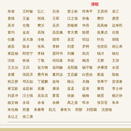
清朝
朱耷
王时敏
弘仁
石涛
查士标
恽寿平
王原祁
袁江
黄慎
王鉴
髡残
王翚
汪之瑞
孙逸
樊圻
龚贤
高岑
任预
樊沂
吴历
郑板桥
华喦
高凤翰
边寿民
黄均
金农
高翔
高其佩
李方膺
陈撰
焦秉贞
任熊
任薰
吴大澂
冷枚
胡璋
吴宏
邹喆
叶欣
胡慥
谢荪
陈卓
张风
李鱓
刘度
罗聘
包世臣
胡公寿
蒋廷锡
郎世宁
李鳝
梁同书
刘墉
闵贞
钱沣
钱坫
沈铨
铁保
丁敬
何绍基
华岩
梅清
王辉
王澍
王文治
王武
翁方纲
翁同龢
吴熙载
杨守敬
伊秉绶
永瑆
袁耀
张廷济
费丹旭
董邦达
艾启蒙
白恩佑
蔡嘉
陈枚
程正揆
邓石如
丁观鹏
改琦
顾云
关槐
管希宁
贺清泰
蒋宝龄
金廷标
居廉
康涛
蓝孟
蓝涛
黎简
李士倬
刘彦冲
汪士慎
吴应贞
萧晨
徐扬
杨翰
杨晋
杨沂孙
姚文翰
永瑢
余省
余穉
禹之鼎
恽冰
张宗苍
朱本
朱伦翰
郑簠
朱彝尊
阮元
康有为
郑變
刘熙载
沈曾植
吴让之
徐三庚