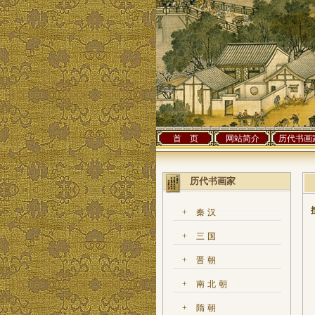
首 页
网站简介
历代书画
历代书画家
+
秦汉
+
三国
+
晋朝
+
南北朝
+
隋朝