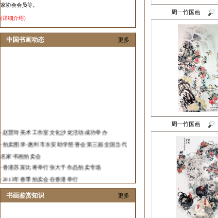
家协会会员等。
周一竹国画
(详细介绍)
中国书画动态
更多
周一竹国画
·
赵慧玲美术工作室文化沙龙活动成功举办
·
拍卖图录-惠州市永安助学慈善会第三届全国当代
名家书画拍卖会
·
香港苏富比将举行张大千作品拍卖专场
·
2013年春季拍卖会在香港举行
·
2012中国艺术发展报告隆重发布
书画鉴赏知识
更多
·
春华秋实当代画家邀请展在济南举行
·
张伟革花鸟画作品展在山东举办