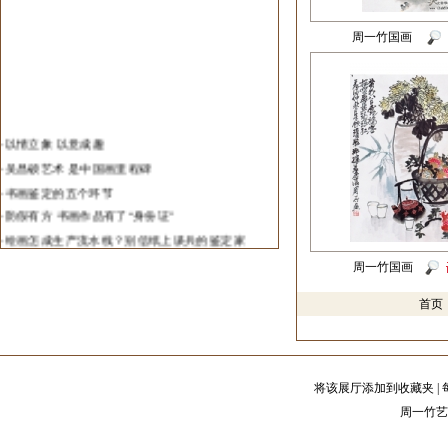
·
重庆青年唐大焱五谷画淘出黄金
·
2013年全国中青年山水画邀请展在炎黄艺术馆展
周一竹国画
出
·
中国艺术研究院在无锡打造中国画院研创基地
·
中国首部艺术行业年度发展报告发布
·
济南举办“春华秋实”当代画家邀请展
·
以情立象 以意成趣
·
陕西省书协最新出台主席团淘汰制
·
吴昌硕艺术 是中国画里程碑
·
第一届全国中国画学术展在北京举办
·
书画鉴定的五个环节
·
第一届全国中国画学术展入选名单(山水)
·
防假有方 书画作品有了“身份证”
·
中国北齐壁画重现美颜
·
绘画怎成生产流水线？别信纸上谈兵的鉴定家
·
艺术品国际交易中国艺术品占半壁江山
·
书画鉴定中铁证是否真的如山？
周一竹国画
·
王璜生欧洲首展在柏林开幕
·
火眼金睛识赝品 书画真伪鉴定=眼光+科技
·
“中国名家画北京”北京复评
首
·
书画收藏品相的五个要素
·
中国艺术对话斯洛伐克艺术
·
如何评估与收藏书画艺术品
·
艺术品投资
·
书画作品价格计算方法
将该展厅添加到收藏夹
|
·
如何划分书画家等级
周一竹艺
·
中国美术之最