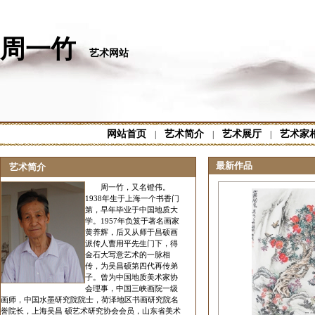
周一竹
艺术网站
网站首页
艺术简介
艺术展厅
艺术家
|
|
|
最新作品
艺术简介
周一竹，又名镫伟。
1938年生于上海一个书香门
第，早年毕业于中国地质大
学。1957年负笈于著名画家
黄养辉，后又从师于昌硕画
派传人曹用平先生门下，得
金石大写意艺术的一脉相
传，为吴昌硕第四代再传弟
子。曾为中国地质美术家协
会理事，中国三峡画院一级
画师，中国水墨研究院院士，荷泽地区书画研究院名
誉院长，上海吴昌 硕艺术研究协会会员，山东省美术