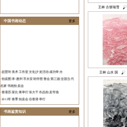
王林 古塬瑞雪
中国书画动态
更多
·
赵慧玲美术工作室文化沙龙活动成功举办
王林 山水 国
·
拍卖图录-惠州市永安助学慈善会第三届全国当代
名家书画拍卖会
·
香港苏富比将举行张大千作品拍卖专场
·
2013年春季拍卖会在香港举行
·
2012中国艺术发展报告隆重发布
·
春华秋实当代画家邀请展在济南举行
书画鉴赏知识
更多
·
张伟革花鸟画作品展在山东举办
·
重庆青年唐大焱五谷画淘出黄金