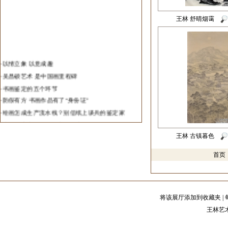
·
2013年全国中青年山水画邀请展在炎黄艺术馆展
王林 舒晴烟霭
出
·
中国艺术研究院在无锡打造中国画院研创基地
·
中国首部艺术行业年度发展报告发布
·
济南举办“春华秋实”当代画家邀请展
·
以情立象 以意成趣
·
陕西省书协最新出台主席团淘汰制
·
吴昌硕艺术 是中国画里程碑
·
第一届全国中国画学术展在北京举办
·
书画鉴定的五个环节
·
第一届全国中国画学术展入选名单(山水)
·
防假有方 书画作品有了“身份证”
·
中国北齐壁画重现美颜
·
绘画怎成生产流水线？别信纸上谈兵的鉴定家
·
艺术品国际交易中国艺术品占半壁江山
·
书画鉴定中铁证是否真的如山？
·
王璜生欧洲首展在柏林开幕
·
火眼金睛识赝品 书画真伪鉴定=眼光+科技
王林 古镇暮色
·
“中国名家画北京”北京复评
·
书画收藏品相的五个要素
·
中国艺术对话斯洛伐克艺术
首
·
如何评估与收藏书画艺术品
·
艺术品投资
·
书画作品价格计算方法
·
如何划分书画家等级
将该展厅添加到收藏夹
|
·
中国美术之最
王林艺术
·
书画投资